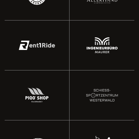
Tragwerksplanung
Autovermietung
Ingenieurbüro für
Rent 1 Ride -
Maurer Engineering -
Schiessstätten (RSA) in RLP
Gewerbegebiet Heiligenroth
modernsten Indoor-
Der top Marken-shop im
Eine der größten und