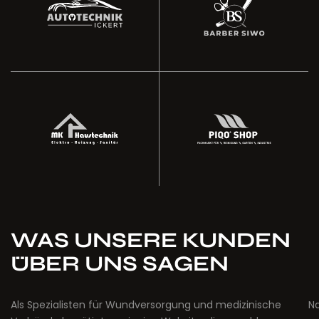
bester Autoreparaturservice
Barber-Services
Autotechnik Ickert – Ihr
Barber Siwo – Moderne
Meisterservice
Gewerbegebiet Heiligenroth
MK-haustechnik –
Der top Marken-shop im
WAS UNSERE KUNDEN
ÜBER UNS SAGEN
Als Spezialisten für Wundversorgung und medizinische
N