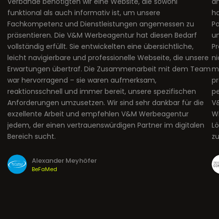
Verbände benötigten wir eine Website, die sowohl
an
funktional als auch informativ ist, um unsere
ha
Fachkompetenz und Dienstleistungen angemessen zu
Pa
präsentieren. Die V&M Werbeagentur hat diesen Bedarf
u
vollständig erfüllt. Sie entwickelten eine übersichtliche,
Pr
leicht navigierbare und professionelle Webseite, die unsere
ni
Erwartungen übertraf. Die Zusammenarbeit mit dem Team
mo
war hervorragend – sie waren aufmerksam,
pr
reaktionsschnell und immer bereit, unsere spezifischen
p
Anforderungen umzusetzen. Wir sind sehr dankbar für die
V&
exzellente Arbeit und empfehlen V&M Werbeagentur
Wi
jedem, der einen vertrauenswürdigen Partner im digitalen
Lö
Bereich sucht.
zu
Alexander Meyhöfer
BeFaMed