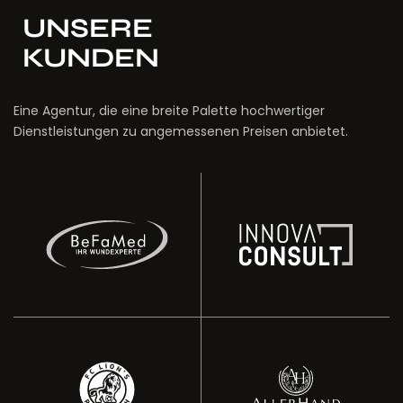
UNSERE
KUNDEN
Eine Agentur, die eine breite Palette hochwertiger
Dienstleistungen zu angemessenen Preisen anbietet.
Projektmanagement
Wundversorgung
professionelle
Bauberatung
BeFaMed – Ihr Partner für
Innova Consult -
Ransbach
Online Blumenladen
Fußballverein FC Lion's
Allerhand Gartencenter -